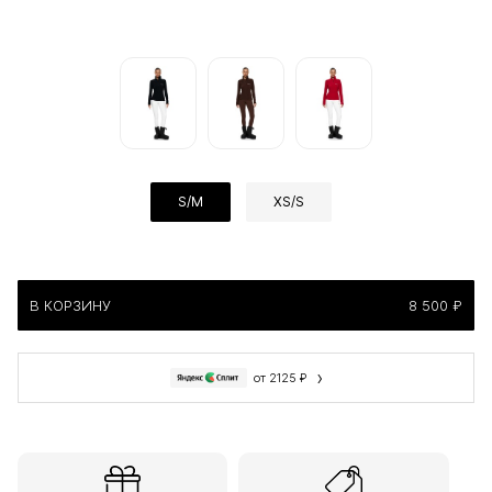
S/M
XS/S
В КОРЗИНУ
8 500 ₽
›
от 2125 ₽