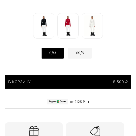
S/M
XS/S
В КОРЗИНУ
8 500 ₽
›
от 2125 ₽