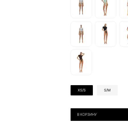
XS/S
S/M
В КОРЗИНУ