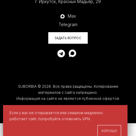
г. Иркутск, Красных Мадьяр, 29
<
Max
Telegram
ЗАДАТЬ ВОПРОС
SUBORBIA © 2026. Все права защищены. Копирование
материалов с сайта запрещено.
Информация на сайте не является публичной офертой.
Мы используем cookies для улучшения вашего опыта на
Если у вас не открывается или слишком медленно
сайте.
работает сайт, попробуйте отключить VPN.
Политика обработки персональных данных
ПРИНЯТЬ
ОТКЛОНИТЬ
ХОРОШО