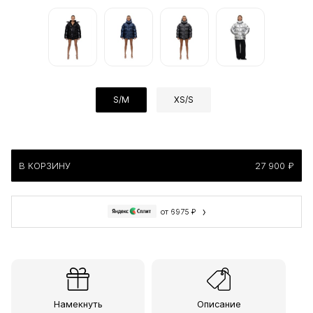
S/M
XS/S
В КОРЗИНУ
27 900 ₽
›
от 6975 ₽
Намекнуть
Описание