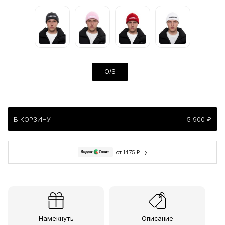
O/S
В КОРЗИНУ
5 900 ₽
›
от 1475 ₽
Намекнуть
Описание