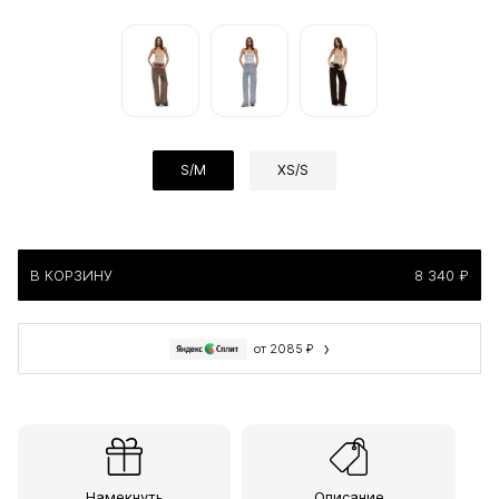
S/M
XS/S
В КОРЗИНУ
8 340 ₽
›
от 2085 ₽
Намекнуть
Описание