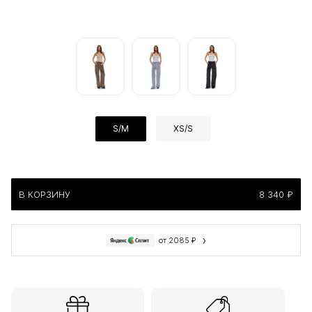
S/M
XS/S
В КОРЗИНУ
8 340 ₽
›
от 2085 ₽