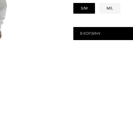
S/M
M/L
В КОРЗИНУ