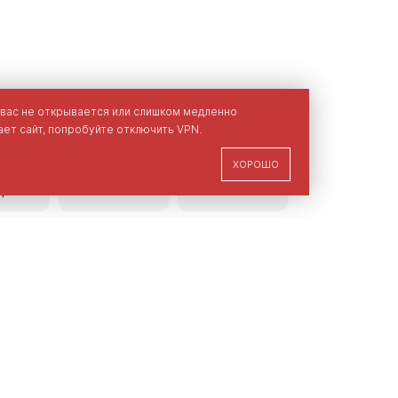
 вас не открывается или слишком медленно
ет сайт, попробуйте отключить VPN.
ХОРОШО
ание
Размерная
Наличие
ара
сетка
в магазинах