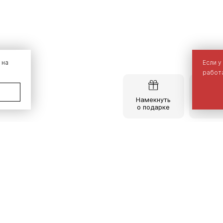
 на
Если у
работа
Намекнуть
Опис
о подарке
тов