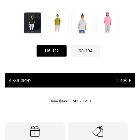
116-122
98-104
В КОРЗИНУ
2 490 ₽
›
от 623 ₽