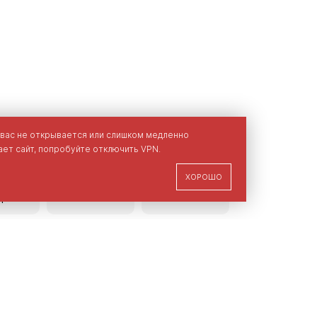
 вас не открывается или слишком медленно
ет сайт, попробуйте отключить VPN.
ХОРОШО
ание
Размерная
Наличие
ара
сетка
в магазинах