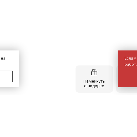
 на
Если у
работа
Намекнуть
Опис
о подарке
тов