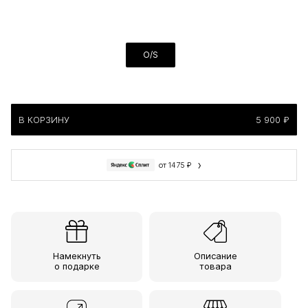
O/S
В КОРЗИНУ
5 900 ₽
›
от 1475 ₽
Намекнуть
Описание
о подарке
товара