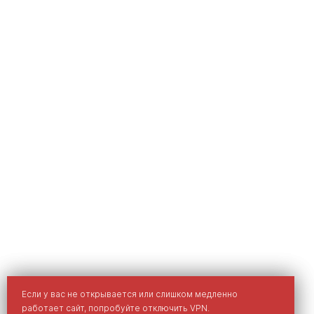
Мы используем cookies для улучшения вашего опыта на
Если у вас не открывается или слишком медленно
сайте.
работает сайт, попробуйте отключить VPN.
Политика обработки персональных данных