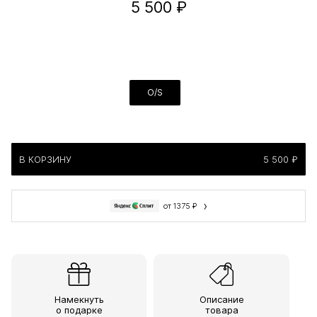
5 500 ₽
O/S
В КОРЗИНУ
5 500 ₽
›
от 1375 ₽
Намекнуть
Описание
о подарке
товара