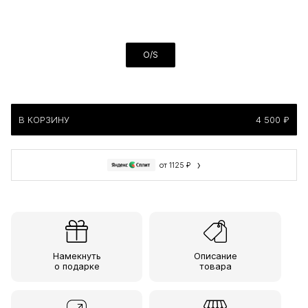
O/S
В КОРЗИНУ
4 500 ₽
›
от 1125 ₽
Намекнуть
Описание
о подарке
товара