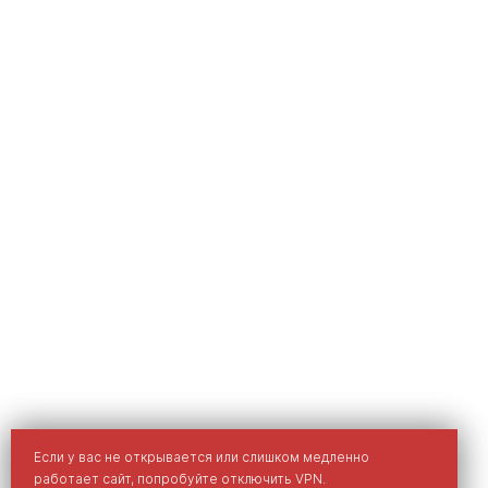
Мы используем cookies для улучшения вашего опыта на
Если у вас не открывается или слишком медленно
сайте.
работает сайт, попробуйте отключить VPN.
Политика обработки персональных данных