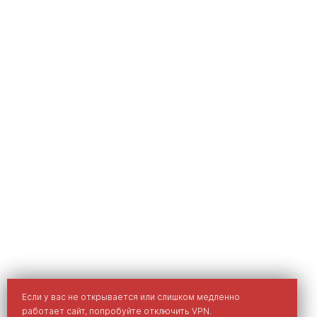
Мы используем cookies для улучшения вашего опыта на
Если у вас не открывается или слишком медленно
сайте.
работает сайт, попробуйте отключить VPN.
Политика обработки персональных данных