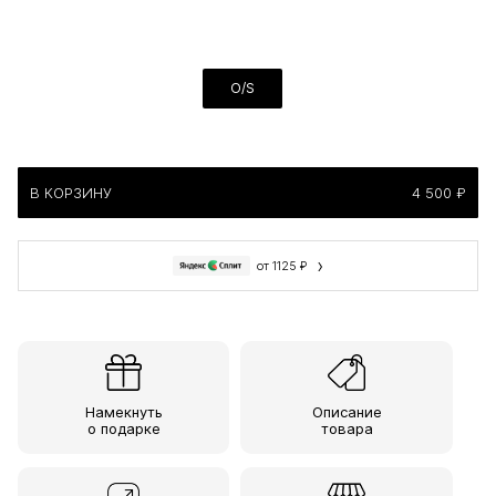
O/S
В КОРЗИНУ
4 500 ₽
›
от 1125 ₽
Намекнуть
Описание
о подарке
товара