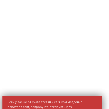
Мы используем cookies для улучшения вашего опыта на
Если у вас не открывается или слишком медленно
сайте.
работает сайт, попробуйте отключить VPN.
Политика обработки персональных данных