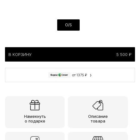
O/S
В КОРЗИНУ
5 500 ₽
›
от 1375 ₽
Намекнуть
Описание
о подарке
товара