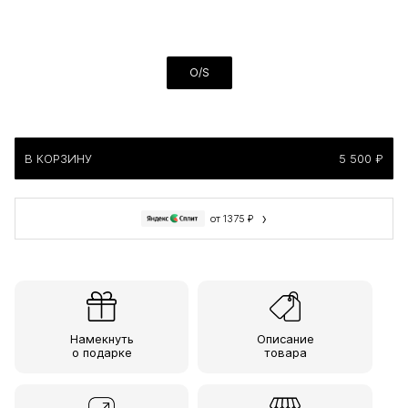
O/S
В КОРЗИНУ
5 500 ₽
›
от 1375 ₽
Намекнуть
Описание
о подарке
товара