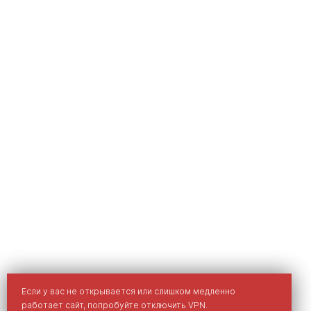
Мы используем cookies для улучшения вашего опыта на
Если у вас не открывается или слишком медленно
сайте.
работает сайт, попробуйте отключить VPN.
Политика обработки персональных данных