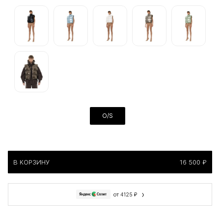
O/S
В КОРЗИНУ
16 500 ₽
›
от 4125 ₽