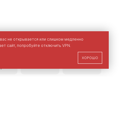
 вас не открывается или слишком медленно
ет сайт, попробуйте отключить VPN.
ХОРОШО
ание
Размерная
Наличие
ара
сетка
в магазинах