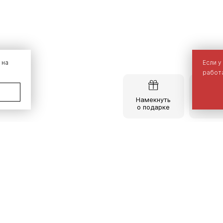
 на
Если у
работа
Намекнуть
Опис
о подарке
тов