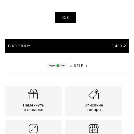
O/S
В КОРЗИНУ
3 490 ₽
›
от 873 ₽
Намекнуть
Описание
о подарке
товара