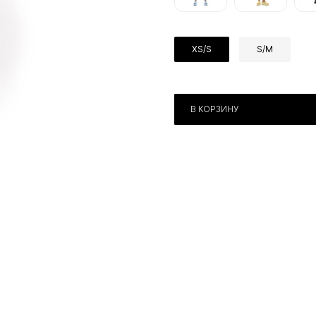
XS/S
S/M
В КОРЗИНУ