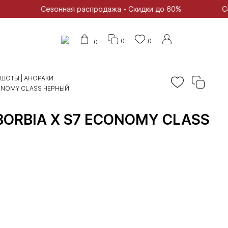
езонная распродажа - Скидки до 60%
Сезонная расп
0
0
0
ТШОТЫ | АНОРАКИ
ONOMY CLASS ЧЕРНЫЙ
ORBIA X S7 ECONOMY CLASS