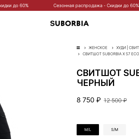
Сезонная распродажа - Скидки до 60%
С
ЖЕНСКОЕ
ХУДИ | СВИ
СВИТШОТ SUBORBIA X S7 EC
СВИТШОТ SUB
ЧЕРНЫЙ
8 750 ₽
12 500 ₽
M/L
S/M