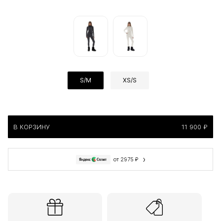
S/M
XS/S
В КОРЗИНУ
11 900 ₽
›
от 2975 ₽