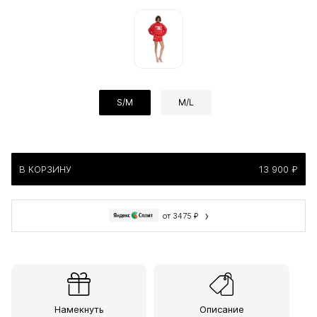
S/M
M/L
В КОРЗИНУ
13 900 ₽
›
от 3475 ₽
Намекнуть
Описание