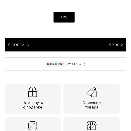
O/S
В КОРЗИНУ
5 500 ₽
›
от 1375 ₽
Намекнуть
Описание
о подарке
товара