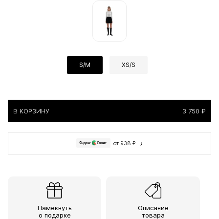
S/M
XS/S
В КОРЗИНУ
3 750 ₽
›
от 938 ₽
Намекнуть
Описание
о подарке
товара