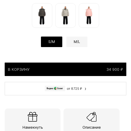
S/M
M/L
В КОРЗИНУ
34 900 ₽
›
от 8725 ₽
Намекнуть
Описание