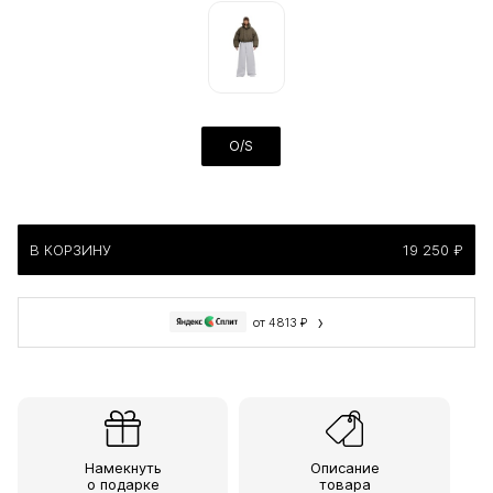
O/S
В КОРЗИНУ
19 250 ₽
›
от 4813 ₽
Намекнуть
Описание
о подарке
товара