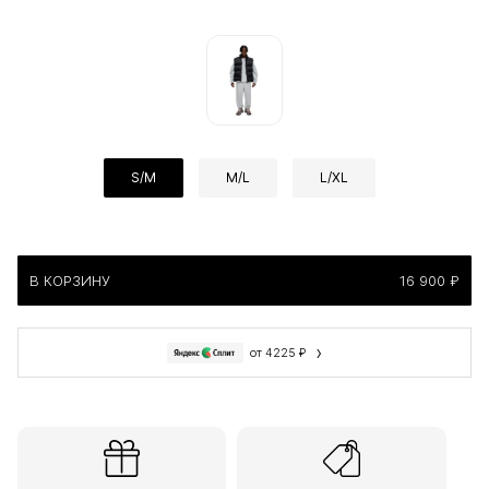
S/M
M/L
L/XL
В КОРЗИНУ
16 900 ₽
›
от 4225 ₽