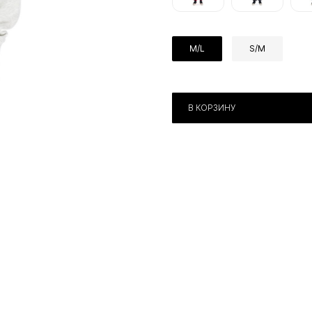
M/L
S/M
В КОРЗИНУ