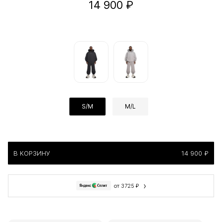
14 900 ₽
S/M
M/L
В КОРЗИНУ
14 900 ₽
›
от 3725 ₽