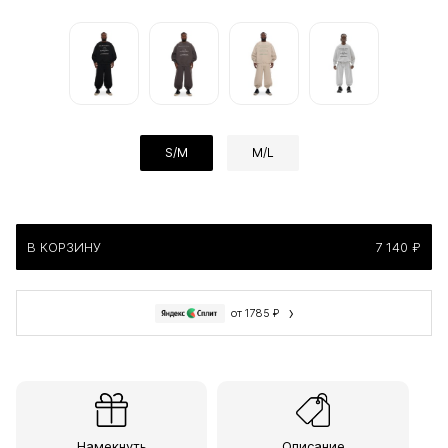
S/M
M/L
В КОРЗИНУ
7 140 ₽
›
от 1785 ₽
Намекнуть
Описание