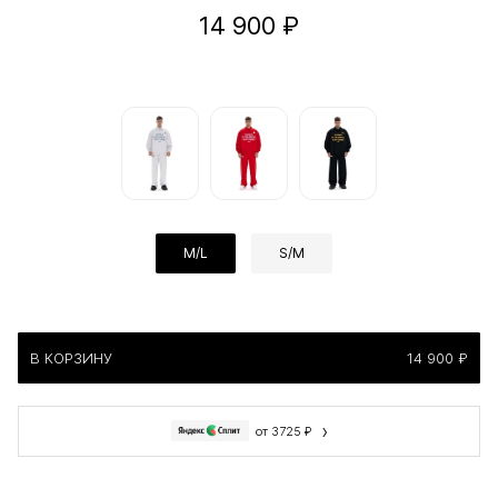
14 900 ₽
M/L
S/M
В КОРЗИНУ
14 900 ₽
›
от 3725 ₽