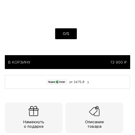
O/S
В КОРЗИНУ
13 900 ₽
›
от 3475 ₽
Намекнуть
Описание
о подарке
товара