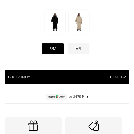
S/M
M/L
В КОРЗИНУ
13 900 ₽
›
от 3475 ₽