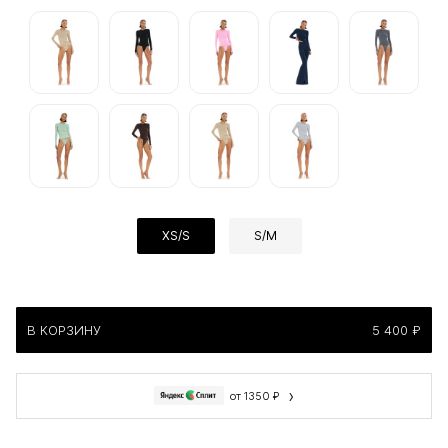
XS/S
S/M
В КОРЗИНУ
5 400 ₽
›
от 1350 ₽