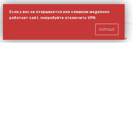
Мы используем cookies для улучшения вашего опыта
Если у вас не открывается или слишком медленно
на сайте.
работает сайт, попробуйте отключить VPN.
Политика обработки персональных данных
ПРИНЯТЬ
ОТКЛОНИТЬ
ХОРОШО
Главная
Каталог
Корзина
Избранное
Профиль
ДОПОЛНИТЕ ОБРАЗ