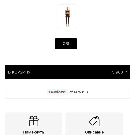
O/S
В КОРЗИНУ
5 900 ₽
›
от 1475 ₽
Намекнуть
Описание