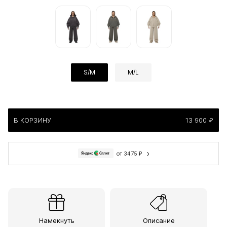
S/M
M/L
В КОРЗИНУ
13 900 ₽
›
от 3475 ₽
Намекнуть
Описание