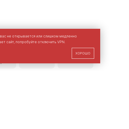
 вас не открывается или слишком медленно
ет сайт, попробуйте отключить VPN.
ХОРОШО
ание
Размерная
Наличие
ара
сетка
в магазинах