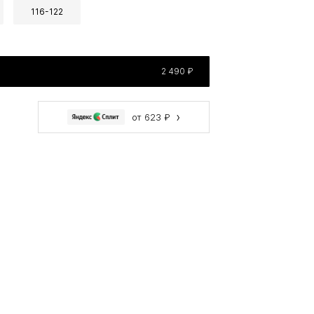
116-122
2 490 ₽
›
от 623 ₽