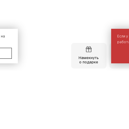
 на
Если у
работа
Намекнуть
Опис
о подарке
тов