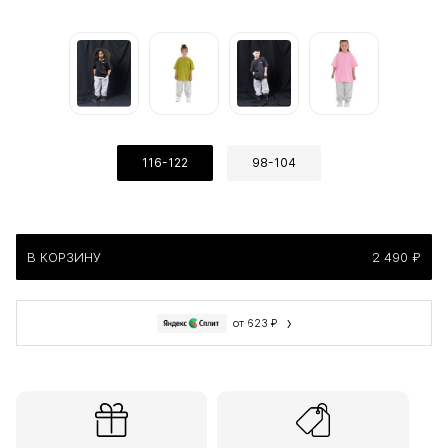
116-122
98-104
В КОРЗИНУ
2 490 ₽
›
от 623 ₽