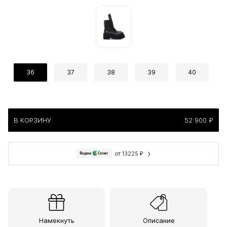
36
37
38
39
40
В КОРЗИНУ
52 900 ₽
›
от 13225 ₽
Намекнуть
Описание